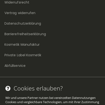
Widerrufsrecht
Vertrag widerrufen
Datenschutzerklärung
Barrierefreiheitserklärung
Kosmetik Manufaktur
Private Label Kosmetik
Abfüllservice
Cookies erlauben?
Facebook
Twitter
YouTube
Pinterest
Instagram
(öffnet
(öffnet
(öffnet
(öffnet
(öffnet
Wir und unsere Partner nutzen bei vereinzelten Datennutzungen
Cookies und vergleichbare Technologien, um mit Ihrer Zustimmung