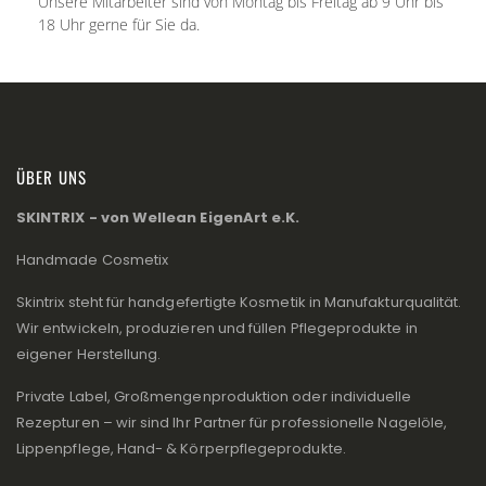
Unsere Mitarbeiter sind von Montag bis Freitag ab 9 Uhr bis
18 Uhr gerne für Sie da.
ÜBER UNS
SKINTRIX - von Wellean EigenArt e.K.
Handmade Cosmetix
Skintrix steht für handgefertigte Kosmetik in Manufakturqualität.
Wir entwickeln, produzieren und füllen Pflegeprodukte in
eigener Herstellung.
Private Label, Großmengenproduktion oder individuelle
Rezepturen – wir sind Ihr Partner für professionelle Nagelöle,
Lippenpflege, Hand- & Körperpflegeprodukte.