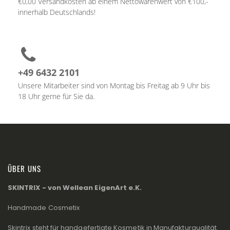
€0,00 Versandkosten ab einem Nettowarenwert von €100,-
innerhalb Deutschlands!
+49 6432 2101
Unsere Mitarbeiter sind von Montag bis Freitag ab 9 Uhr bis
18 Uhr gerne für Sie da.
ÜBER UNS
SKINTRIX - von Wellean EigenArt e.K.
Handmade Cosmetix
Skintrix steht für handgefertigte Kosmetik in Manufakturqualität.