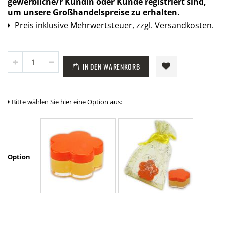
gewerbliche/r Kundin oder Kunde registriert sind,
um unsere Großhandelspreise zu erhalten.
Preisangabe:
Preis inklusive Mehrwertsteuer, zzgl. Versandkosten.
Menge
IN DEN WARENKORB
Bitte wählen Sie hier eine Option aus:
Option