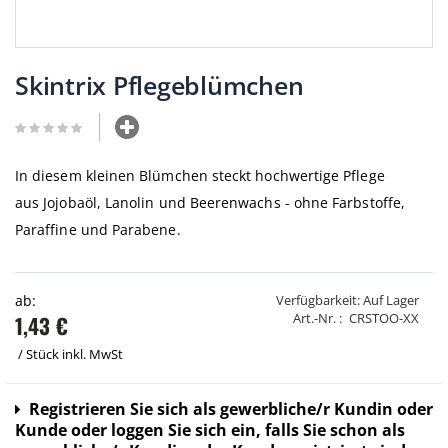
Zum
Anfang
Skintrix Pflegeblümchen
der
Bildgalerie
springen
In diesem kleinen Blümchen steckt hochwertige Pflege
aus Jojobaöl, Lanolin und Beerenwachs - ohne Farbstoffe,
Paraffine und Parabene.
ab:
Verfügbarkeit:
Auf Lager
Art.-Nr.
CRSTOO-XX
1,43 €
/ Stück
inkl. MwSt
Login
Registrieren Sie sich als gewerbliche/r Kundin oder
info:
Kunde oder loggen Sie sich ein, falls Sie schon als