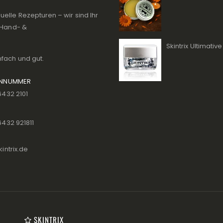
elle Rezepturen – wir sind Ihr
, Hand- &
nfach und gut.
ONNUMMER
6432 2101
6432 921811
intrix.de
SKINTRIX