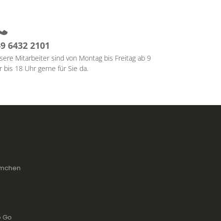
9 6432 2101
sere Mitarbeiter sind von Montag bis Freitag ab 9
 bis 18 Uhr gerne für Sie da.
lümchen
To Go