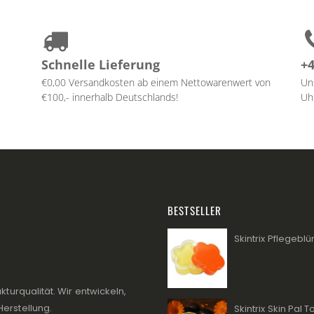
Schnelle Lieferung
+4
€0,00 Versandkosten ab einem Nettowarenwert von
Un
€100,- innerhalb Deutschlands!
Uhr
BESTSELLER
Skintrix Pflegeb
kturqualität. Wir entwickeln,
Herstellung.
Skintrix Skin Pal 