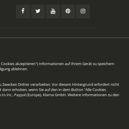
Facebook
Twitter
YouTube
Pinterest
Instagram
(öffnet
(öffnet
(öffnet
(öffnet
(öffnet
in
in
in
in
in
einem
einem
einem
einem
einem
neuen
neuen
neuen
neuen
neuen
 Cookies akzeptieren") Informationen auf Ihrem Gerät zu speichern
ligung ablehnen.
Tab)
Tab)
Tab)
Tab)
Tab)
 Zwecken Dritter verarbeiten. Vor diesem Hintergrund erfordert nicht
st dann erhoben, wenn Sie auf den in dem Button "Alle Cookies
k.to inc., Paypal (Europe), Klarna GmbH. Weitere Informationen zu den