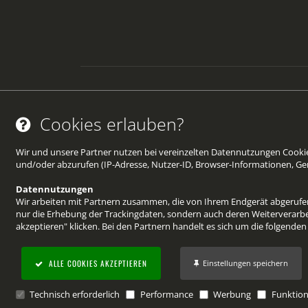
©von Wellean EigenArt e.K. SKINTRIX2026
Cookies erlauben?
Wir und unsere Partner nutzen bei vereinzelten Datennutzungen Cookies
und/oder abzurufen (IP-Adresse, Nutzer-ID, Browser-Informationen, Ger
Datennutzungen
Wir arbeiten mit Partnern zusammen, die von Ihrem Endgerät abgerufene
nur die Erhebung der Trackingdaten, sondern auch deren Weiterverarbei
akzeptieren" klicken. Bei den Partnern handelt es sich um die folgende
Datenverarbeitungen durch diese Partner finden Sie in unserer
Datensc
ALLE COOKIES AKZEPTIEREN
Einstellungen speichern
Technisch erforderlich
Performance
Werbung
Funktion