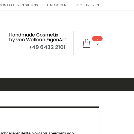
KONTAKTIEREN SIE UNS
EINLOGGEN
REGISTRIEREN
Handmade Cosmetix
by von Wellean EigenArt
0
Mein Warenkorb
+49 6432 2101
 schnellerer Bestellvorgang, speichern von