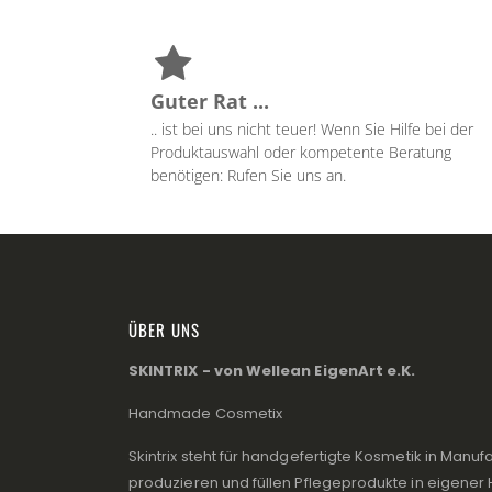
Guter Rat ...
.. ist bei uns nicht teuer! Wenn Sie Hilfe bei der
Produktauswahl oder kompetente Beratung
benötigen: Rufen Sie uns an.
ÜBER UNS
SKINTRIX - von Wellean EigenArt e.K.
Handmade Cosmetix
Skintrix steht für handgefertigte Kosmetik in Manufa
produzieren und füllen Pflegeprodukte in eigener 