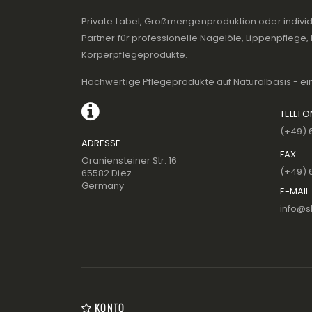
Private Label, Großmengenproduktion oder individu
Partner für professionelle Nagelöle, Lippenpflege
Körperpflegeprodukte.
Hochwertige Pflegeprodukte auf Naturölbasis - ei
TELEF
(+49) 
ADRESSE
FAX
Oraniensteiner Str. 16
(+49) 
65582 Diez
Germany
E-MAIL
info@sk
KONTO