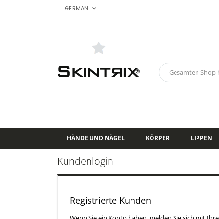
SPRACHE
Zum
GERMAN
Inhalt
springen
Search
HÄNDE UND NÄGEL
KÖRPER
LIPPEN
Kundenlogin
Registrierte Kunden
Wenn Sie ein Konto haben, melden Sie sich mit Ihre