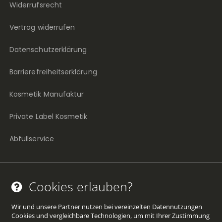
Widerrufsrecht
Vertrag widerrufen
Datenschutzerklärung
Barrierefreiheitserklärung
Kosmetik Manufaktur
Private Label Kosmetik
Abfüllservice
Cookies erlauben?
Facebook
Twitter
YouTube
Pinterest
Instagram
(öffnet
(öffnet
(öffnet
(öffnet
(öffnet
Wir und unsere Partner nutzen bei vereinzelten Datennutzungen
Cookies und vergleichbare Technologien, um mit Ihrer Zustimmung