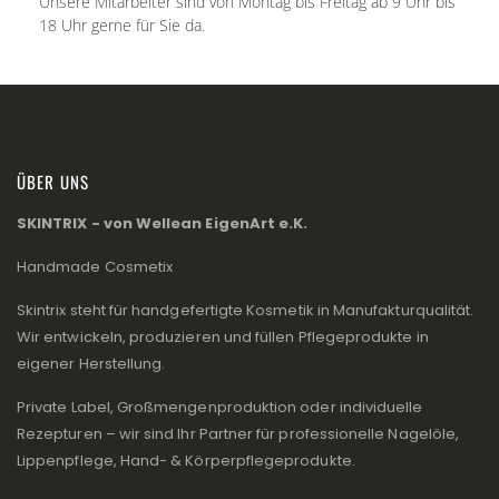
Unsere Mitarbeiter sind von Montag bis Freitag ab 9 Uhr bis
18 Uhr gerne für Sie da.
ÜBER UNS
SKINTRIX - von Wellean EigenArt e.K.
Handmade Cosmetix
Skintrix steht für handgefertigte Kosmetik in Manufakturqualität.
Wir entwickeln, produzieren und füllen Pflegeprodukte in
eigener Herstellung.
Private Label, Großmengenproduktion oder individuelle
Rezepturen – wir sind Ihr Partner für professionelle Nagelöle,
Lippenpflege, Hand- & Körperpflegeprodukte.