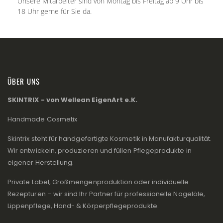
Unsere Mitarbeiter sind von Montag bis Freitag ab 9 Uhr bis
18 Uhr gerne für Sie da.
ÜBER UNS
SKINTRIX - von Wellean EigenArt e.K.
Handmade Cosmetix
Skintrix steht für handgefertigte Kosmetik in Manufakturqualität.
Wir entwickeln, produzieren und füllen Pflegeprodukte in
eigener Herstellung.
Private Label, Großmengenproduktion oder individuelle
Rezepturen – wir sind Ihr Partner für professionelle Nagelöle,
Lippenpflege, Hand- & Körperpflegeprodukte.