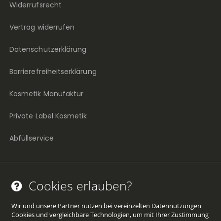
Widerrufsrecht
Vertrag widerrufen
Datenschutzerklärung
Barrierefreiheitserklärung
Kosmetik Manufaktur
Private Label Kosmetik
Abfüllservice
Cookies erlauben?
Facebook
Twitter
YouTube
Pinterest
Instagram
(öffnet
(öffnet
(öffnet
(öffnet
(öffnet
Wir und unsere Partner nutzen bei vereinzelten Datennutzungen
Cookies und vergleichbare Technologien, um mit Ihrer Zustimmung