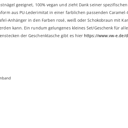
nstnägel geeignet, 100% vegan und zieht Dank seiner spezifischen 
enform aus PU-Lederimitat in einer farblichen passenden Carame
afel-Anhänger in den Farben rosé, weiß oder Schokobraun mit Kara
werden kann. Ein rundum gelungenes kleines Set/Geschenk für al
enstecken der Geschenktasche gibt es hier
https://www.vw-e.de/
inband