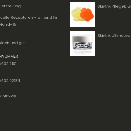
Herstellung.
Skintrix Pflegeb
elle Rezepturen – wir sind Ihr
, Hand- &
nfach und gut.
ONNUMMER
6432 2101
6432 921811
intrix.de