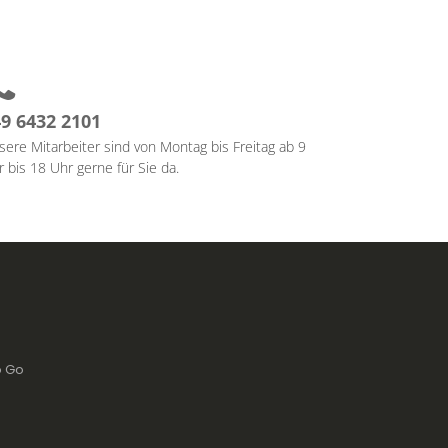
9 6432 2101
sere Mitarbeiter sind von Montag bis Freitag ab 9
 bis 18 Uhr gerne für Sie da.
To Go