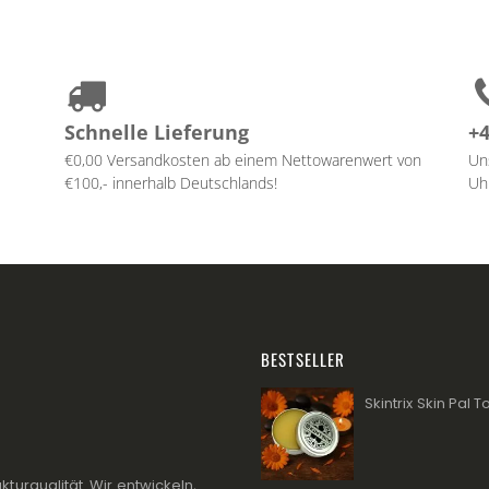
Schnelle Lieferung
+4
€0,00 Versandkosten ab einem Nettowarenwert von
Un
€100,- innerhalb Deutschlands!
Uhr
BESTSELLER
Skintrix Skin Pal 
kturqualität. Wir entwickeln,