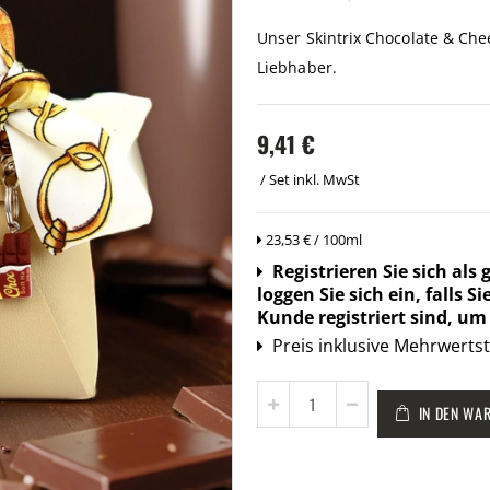
Unser Skintrix Chocolate & Chee
Liebhaber.
9,41 €
/ Set
inkl. MwSt
23,53 € / 100ml
Login
Registrieren Sie sich als
info:
loggen Sie sich ein, falls 
Kunde registriert sind, u
Preisangabe:
Preis inklusive Mehrwertst
Menge
IN DEN WA