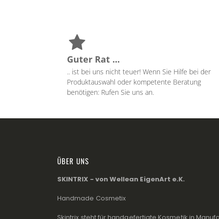
Guter Rat ...
.. ist bei uns nicht teuer! Wenn Sie Hilfe bei der
Produktauswahl oder kompetente Beratung
benötigen: Rufen Sie uns an.
ÜBER UNS
SKINTRIX - von Wellean EigenArt e.K.
Handmade Cosmetix
Skintrix steht für handgefertigte Kosmetik in Manufa