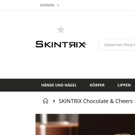
SPRACHE
Zum
GERMAN
Inhalt
springen
Search
HÄNDE UND NÄGEL
KÖRPER
LIPPEN
Startseite
SKINTRIX Chocolate & Cheers G
Zum
Ende
der
Bildgalerie