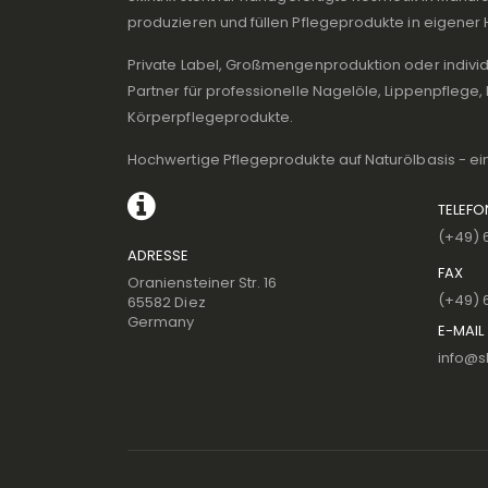
produzieren und füllen Pflegeprodukte in eigener 
Private Label, Großmengenproduktion oder individu
Partner für professionelle Nagelöle, Lippenpflege
Körperpflegeprodukte.
Hochwertige Pflegeprodukte auf Naturölbasis - ei
TELEF
(+49) 
ADRESSE
FAX
Oraniensteiner Str. 16
(+49) 
65582 Diez
Germany
E-MAIL
info@sk