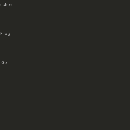
lümchen
Skintrix Ultimative Pflege für Nagelhaut und Lippen
To Go