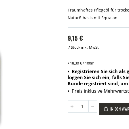
Traumhaftes Pflegeöl für trock
Naturölbasis mit Squalan.
9,15 €
/ Stück
inkl. MwSt
18,30 € / 100ml
Login
Registrieren Sie sich als
info:
loggen Sie sich ein, falls 
Kunde registriert sind, u
Preisangabe:
Preis inklusive Mehrwertst
Menge
IN DEN WA