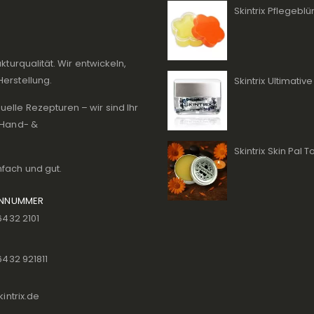
Skintrix Pflegeb
kturqualität. Wir entwickeln,
Herstellung.
elle Rezepturen – wir sind Ihr
, Hand- &
Skintrix Skin Pal 
nfach und gut.
ONNUMMER
6432 2101
6432 921811
intrix.de