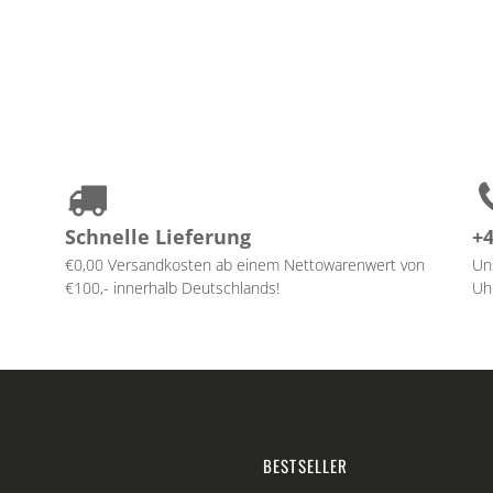
Schnelle Lieferung
+4
€0,00 Versandkosten ab einem Nettowarenwert von
Un
€100,- innerhalb Deutschlands!
Uhr
BESTSELLER