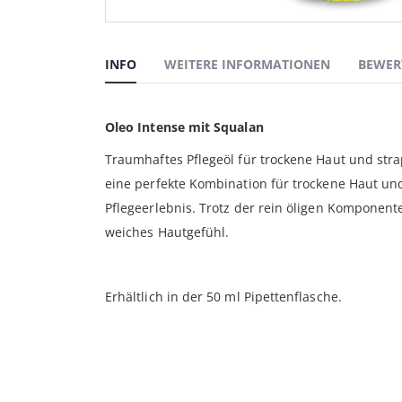
Zum
Anfang
der
INFO
WEITERE INFORMATIONEN
BEWER
Bildgalerie
springen
Oleo Intense mit Squalan
Traumhaftes Pflegeöl für trockene Haut und stra
eine perfekte Kombination für trockene Haut und
Pflegeerlebnis. Trotz der rein öligen Komponente
weiches Hautgefühl.
Erhältlich in der 50 ml Pipettenflasche.