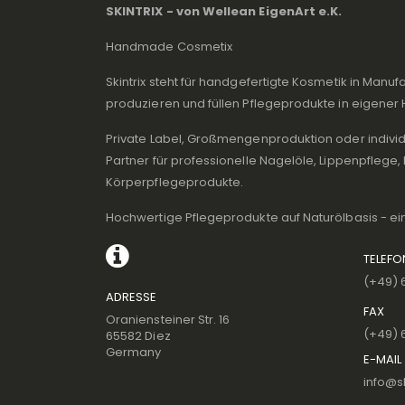
SKINTRIX - von Wellean EigenArt e.K.
Handmade Cosmetix
Skintrix steht für handgefertigte Kosmetik in Manufa
produzieren und füllen Pflegeprodukte in eigener 
Private Label, Großmengenproduktion oder individu
Partner für professionelle Nagelöle, Lippenpflege
Körperpflegeprodukte.
Hochwertige Pflegeprodukte auf Naturölbasis - ei
TELEF
(+49) 
ADRESSE
FAX
Oraniensteiner Str. 16
(+49) 
65582 Diez
Germany
E-MAIL
info@sk