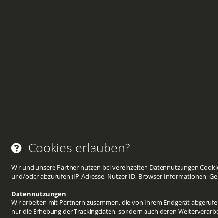
©von Wellean EigenArt e.K. SKINTRIX2026
Cookies erlauben?
Wir und unsere Partner nutzen bei vereinzelten Datennutzungen Cookies
und/oder abzurufen (IP-Adresse, Nutzer-ID, Browser-Informationen, Ger
Datennutzungen
Wir arbeiten mit Partnern zusammen, die von Ihrem Endgerät abgerufene
nur die Erhebung der Trackingdaten, sondern auch deren Weiterverarbei