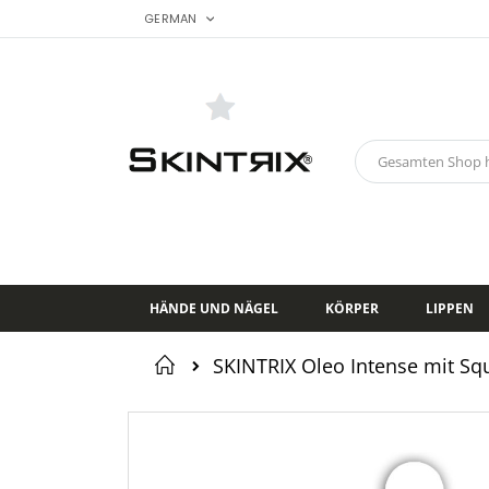
SPRACHE
Zum
GERMAN
Inhalt
springen
Search
HÄNDE UND NÄGEL
KÖRPER
LIPPEN
Startseite
SKINTRIX Oleo Intense mit Sq
Zum
Ende
der
Bildgalerie