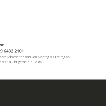
9 6432 2101
sere Mitarbeiter sind von Montag bis Freitag ab 9
 bis 18 Uhr gerne für Sie da.