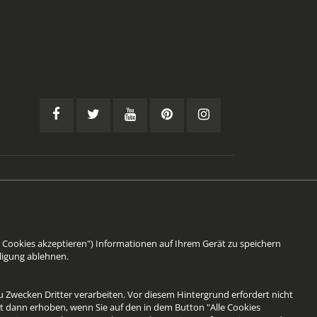
Facebook
Twitter
YouTube
Pinterest
Instagram
(öffnet
(öffnet
(öffnet
(öffnet
(öffnet
in
in
in
in
in
einem
einem
einem
einem
einem
neuen
neuen
neuen
neuen
neuen
 Cookies akzeptieren") Informationen auf Ihrem Gerät zu speichern
ligung ablehnen.
Tab)
Tab)
Tab)
Tab)
Tab)
 Zwecken Dritter verarbeiten. Vor diesem Hintergrund erfordert nicht
st dann erhoben, wenn Sie auf den in dem Button "Alle Cookies